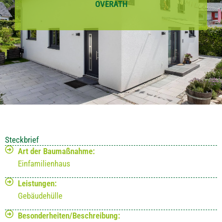
OVERATH
Steckbrief
Art der Baumaßnahme:
Einfamilienhaus
Leistungen:
Gebäudehülle
Besonderheiten/Beschreibung: