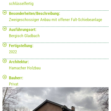
schlüsselfertig
Besonderheiten/Beschreibung:
Zweigeschossiger Anbau mit offener Falt-Schiebeanlage
Ausführungsort:
Bergisch Gladbach
Fertigstellung:
2022
Architektur:
Hamacher Holzbau
Bauherr:
Privat