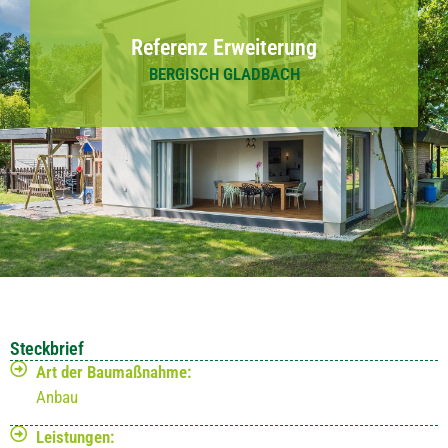
Referenz Erweiterung
BERGISCH GLADBACH
Steckbrief
Art der Baumaßnahme:
Anbau
Leistungen: