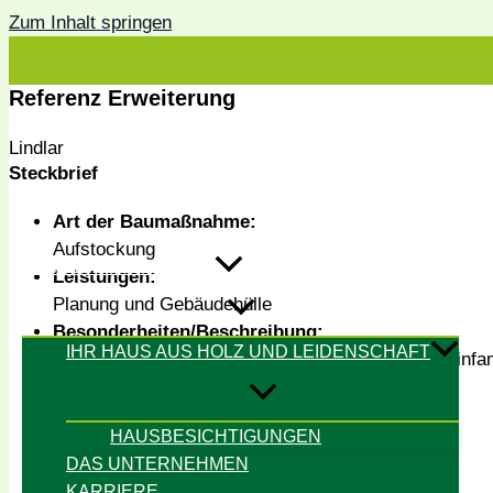
Zum Inhalt springen
Referenz Erweiterung
Lindlar
Steckbrief
Art der Baumaßnahme:
Aufstockung
HAMACHER HOLZBAU
Leistungen:
Planung und Gebäudehülle
Besonderheiten/Beschreibung:
IHR HAUS AUS HOLZ UND LEIDENSCHAFT
Aufstockung und energetische Sanierung eines Einfa
Ausführungsort:
Lindlar
HAUSBESICHTIGUNGEN
Fertigstellung:
DAS UNTERNEHMEN
2022
KARRIERE