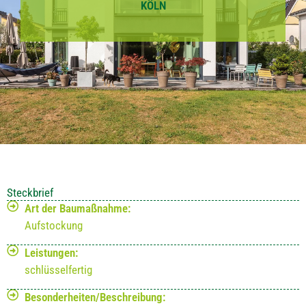
KÖLN
Steckbrief
Art der Baumaßnahme:
Aufstockung
Leistungen:
schlüsselfertig
Besonderheiten/Beschreibung: